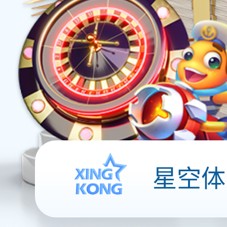
与签约外教同时进行的，是
制力和对老将使用上的默契
关键比赛中，往往能依靠对
套路后，缺乏变化的风险便暴
管理层决策：决
山东男篮管理层的这一系列
任本土主帅则保留了内部凝
如是否更依赖外援持球进攻
显示出其希望通过整体布局来
外教负责战术设计，本土主
展望未来，山东男篮的每一
若能在一赛季的磨合中及时调
都可能被对手迅速超越。山