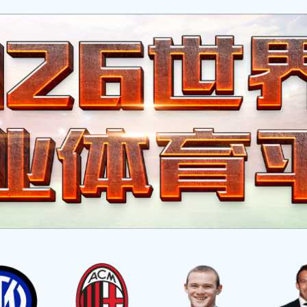
电子下载
· 体育观看
球迷专属的数字主场。
九游电子下载网页版
提供多终端
与赛事推荐，让你随时随地畅享体育内容。
网页端入口
下载APP