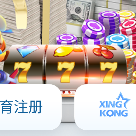
球队决定继续信任本土主帅执掌教鞭。这一选择背后，管理层显
。本土主帅在过去几个赛季中，虽然战绩起伏，但始终保持着对
球员心理的把握打出超水平表现。不过，这种稳定性也可能成为
露无遗。管理层需要在“求稳”与“求变”之间找到平衡点，避免
定赛季成败的棋局
动作，本质上是一场关于资源分配的战略博弈。签约外教意味着
聚力。从阵容结构看，球队核心框架没有太大变动，但外教的加
，还是坚持本土内线的传统打法。值得注意的是，管理层在球员
对冲教练组磨合期的风险。下赛季，山东男篮的走势将高度依赖
帅主抓执行效率，两者若能协同，球队有望冲击季后赛更深轮次
步都需谨慎踏出。外教的战术理念需要时间落地，本土主帅的威
整权责分配，球队的韧性和潜力将被真正激活。毕竟，在竞争激
东男篮的这场实验，既是对现有资源的再整合，也是对俱乐部治