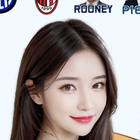
外教vs留任本土主帅，管理层决策
2026-06-06 13:23
阅读 32 次