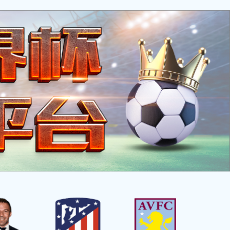
App
公司
体育
注册入口
简介
报道
更便捷
支持、高清视频、 实时比分