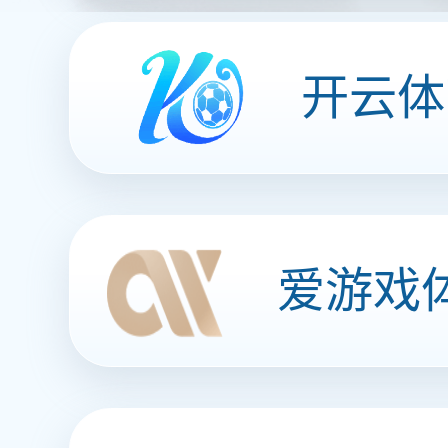
果，将直接书写在下赛季的
分享到：
上一篇
河南队外援皮纳接近加盟中甲云
你可能感兴趣的内容