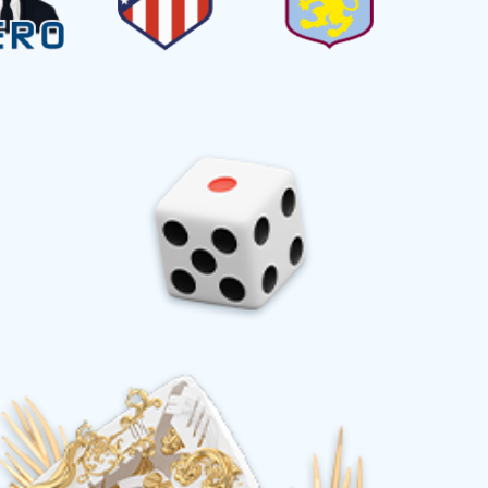
影响下赛季走势