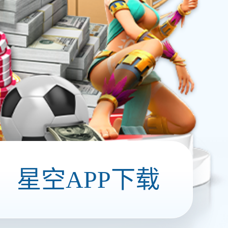
然看重了其对球队更衣室的控
球队风格的统一贯彻，尤其在
制约——当对手研究透其战术
因过于保守而错失突破机会。
投入额外的预算和授权，而留
入可能重塑战术优先级——比
续约和引援上也同步发力，这
这套“双轨制”能否有效运转：
。
信也需要成绩来巩固。管理层
烈的CBA，任何决策的滞后
理能力的一次考验——最终结