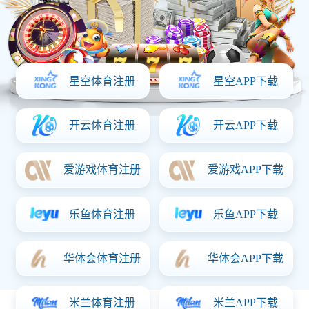
下载APP
中国女排世联赛两连胜再遇挑战：日本
队快攻效率高出12个百分点
2026-06-08 00:23
阅读 57 次