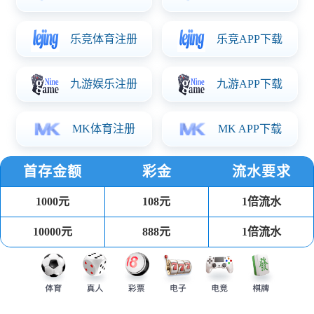
首页
体育报道
正文
中国女排在2025年世界女排联赛中强势开局，接连拿下两场
胜利，展现出良好的竞技状态。然而，随着赛程深入，球队
即将迎来严峻考验——日本女排凭借其标志性的快攻体系，
在近期统计中的进攻效率竟高出中国队12个百分点。这一数
据对比，让即将到来的中日对决备受瞩目，也为中国女排的
战术调整敲响了警钟。
快攻效率差距：数据背后的战术博弈
根据国际排联公布的技术统计，日本女排在世联赛前两轮比
赛中，快攻得分率达到了惊人的58%，而中国女排的该项数
据为46%。这12个百分点的差距，并非偶然。日本队长期以
来以“小、快、灵”的战术风格著称，二传手与攻手之间的配
合默契度极高，尤其擅长利用副攻的短平快和接应的交叉跑