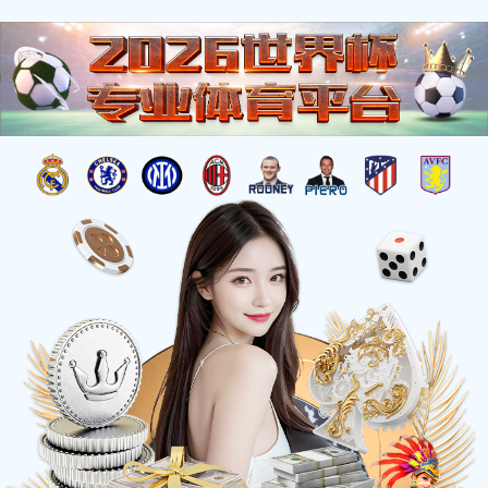
注册入口
九游电子下载
· 体育观看更
便捷
连接你的赛事视野，打造球迷专属的数字主场。
九游电子
下载网页版
提供多终端支持、高清视频、 实时比分与赛事
推荐，让你随时随地畅享体育内容。
网页端入口