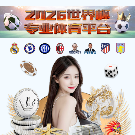
注册入口
九游电子下载
· 体育观看更
便捷
连接你的赛事视野，打造球迷专属的数字主场。
九游电子
下载网页版
提供多终端支持、高清视频、 实时比分与赛事
推荐，让你随时随地畅享体育内容。
网页端入口