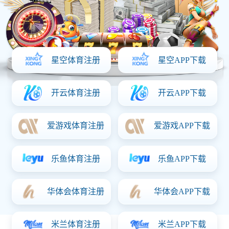
下载APP
广厦连输3场揪出最大罪人！场均3分
+犯规比得分多，三分命中率10%
2026-06-01 13:46
阅读 61 次