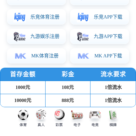
首页
体育报道
正文
CBA季后赛的激烈角逐中，浙江广厦男篮近期遭遇了三连败
的打击，从一度占据主动到如今陷入被动局面，这支常规赛
表现强势的球队仿佛突然迷失了方向。连续三场失利，不仅
让球队的士气跌入低谷，更将一位关键球员推上风口浪尖
——他在系列赛中场均仅得3分，犯规数甚至比得分还多，
三分命中率更是惨淡到只有10%。这样的表现，让球迷和媒
体纷纷将矛头指向这位球员，认为他是广厦连输3场的最大
罪人。
攻防两端全面迷失，数据揭示惨淡真相
在这三场比赛中，这位球员的上场时间并不算少，但交出的
成绩单却令人大跌眼镜。场均3分的贡献，对于一个被寄予
厚望的轮换球员来说，几乎可以忽略不计。更刺眼的是，他